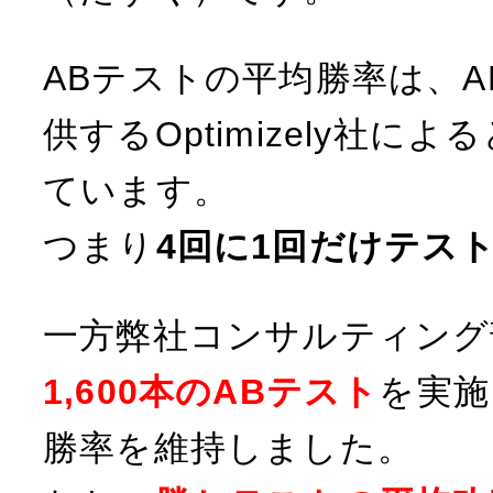
n
d
t
ABテストの平均勝率は、
I
e
供するOptimizely社によ
n
r
ています。
e
つまり
4回に1回だけテス
s
一方弊社コンサルティング
t
1,600本のABテスト
を実施
勝率を維持しました。