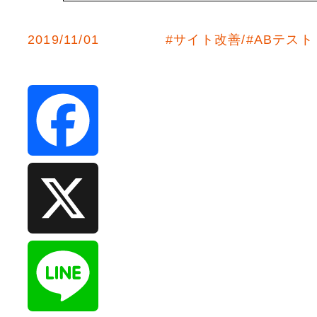
2019/11/01
#
サイト改善
#
ABテスト
F
a
c
X
e