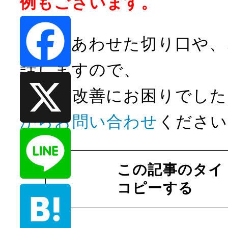
例もございます。
貴社にあわせた切り口や、
話しますので、
F
サイト改善にお困りでした
a
からお問い合わせ
ください
c
X
e
この記事のタイ
b
コピーする
L
o
i