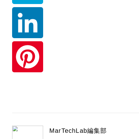
o
n
H
k
e
a
t
L
e
i
n
n
P
a
k
i
e
n
d
t
MarTechLab編集部