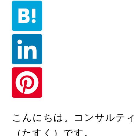
b
L
o
i
o
n
H
k
e
a
t
L
e
i
n
n
P
こんにちは。コンサルティ
a
k
i
（たすく）です。
e