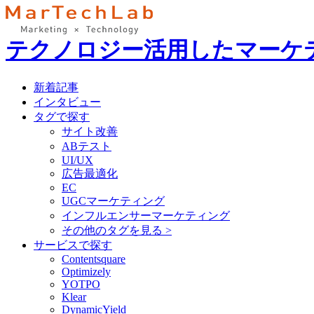
テクノロジー活用したマーケ
新着記事
インタビュー
タグで探す
サイト改善
ABテスト
UI/UX
広告最適化
EC
UGCマーケティング
インフルエンサーマーケティング
その他のタグを見る >
サービスで探す
Contentsquare
Optimizely
YOTPO
Klear
DynamicYield