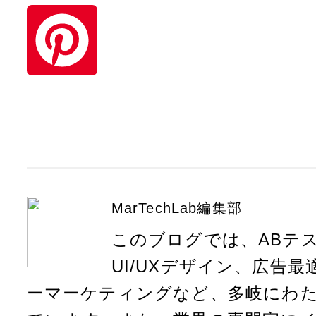
t
L
e
i
n
n
P
a
k
i
e
n
d
t
MarTechLab編集部
I
このブログでは、ABテ
e
UI/UXデザイン、広告
n
r
ーマーケティングなど、多岐にわ
e