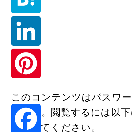
i
o
n
H
k
e
a
t
L
e
i
n
n
P
このコンテンツはパスワー
a
k
i
います。閲覧するには以下
e
n
入力してください。
d