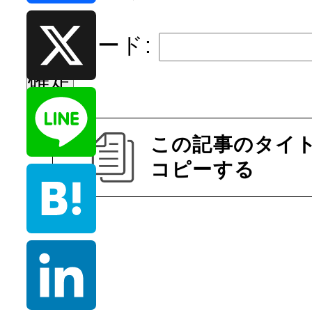
t
F
I
e
パスワード:
a
n
r
c
X
e
e
s
この記事のタイト
b
コピーする
t
L
o
i
o
n
H
k
e
a