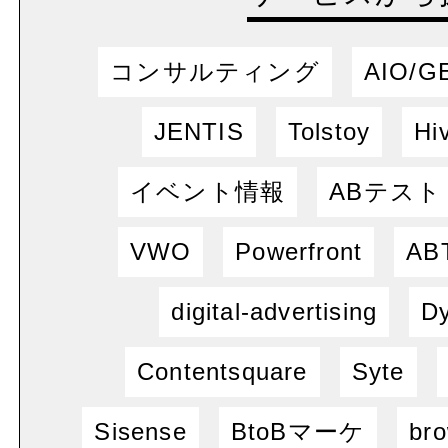
コンサルティング
AIO/G
JENTIS
Tolstoy
Hi
イベント情報
ABテスト
VWO
Powerfront
ABT
digital-advertising
Dy
Contentsquare
Syte
Sisense
BtoBマーケ
bro