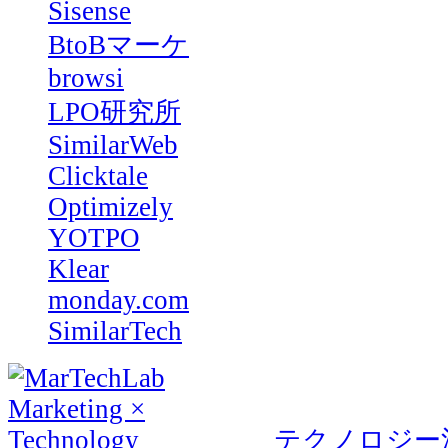
Sisense
BtoBマーケ
browsi
LPO研究所
SimilarWeb
Clicktale
Optimizely
YOTPO
Klear
monday.com
SimilarTech
テクノロジー