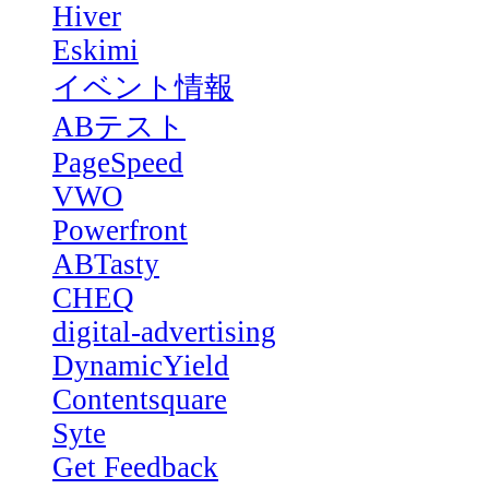
Hiver
Eskimi
イベント情報
ABテスト
PageSpeed
VWO
Powerfront
ABTasty
CHEQ
digital-advertising
DynamicYield
Contentsquare
Syte
Get Feedback