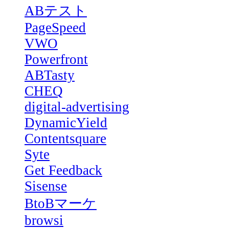
ABテスト
PageSpeed
VWO
Powerfront
ABTasty
CHEQ
digital-advertising
DynamicYield
Contentsquare
Syte
Get Feedback
Sisense
BtoBマーケ
browsi