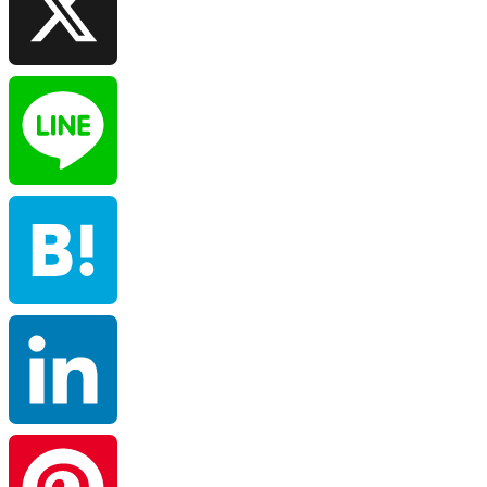
X
Line
Hatena
LinkedIn