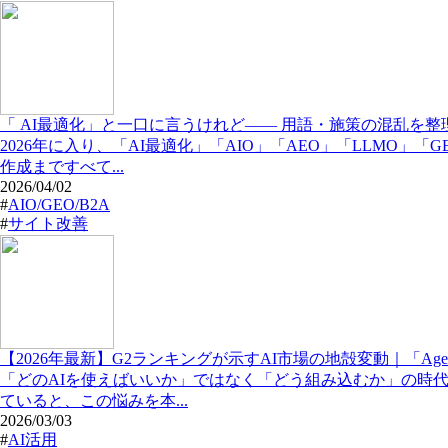
「 AI最適化」と一口に言うけれど—— 用語・施策の混乱を
2026年に入り、「AI最適化」「AIO」「AEO」「LLMO
作成まですべて...
2026/04/02
#
AIO/GEO/B2A
#
サイト改善
【2026年最新】G2ランキングが示すAI市場の地殻変動｜「Age
「どのAIを使えばいいか」ではなく「どう組み込むか」の時代
ていると、この悩みを本...
2026/03/03
#
AI活用