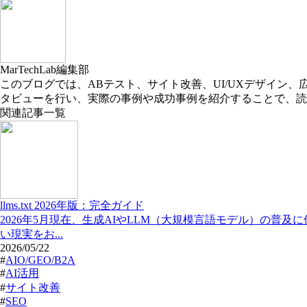
MarTechLab編集部
このブログでは、ABテスト、サイト改善、UI/UXデザイ
タビューを行い、実際の事例や成功事例を紹介することで、読
関連記事一覧
llms.txt 2026年版：完全ガイド
2026年5月現在、生成AIやLLM（大規模言語モデル）の普及
い現実をお...
2026/05/22
#
AIO/GEO/B2A
#
AI活用
#
サイト改善
#
SEO