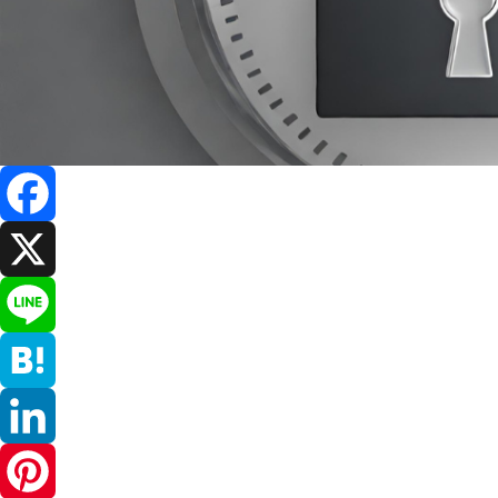
Facebook
X
Line
Hatena
LinkedIn