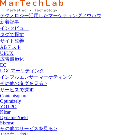
テクノロジー活用したマーケティングノウハウ
新着記事
インタビュー
タグで探す
サイト改善
ABテスト
UI/UX
広告最適化
EC
UGCマーケティング
インフルエンサーマーケティング
その他のタグを見る >
サービスで探す
Contentsquare
Optimizely
YOTPO
Klear
DynamicYield
Sisense
その他のサービスを見る >
お役立ち資料