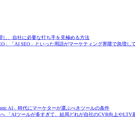
整理し、自社に必要な打ち手を見極める方法
」「GEO」「AI SEO」といった用語がマーケティング界隈で
ntic AI」時代にマーケターが選ぶべきツールの条件
へ 「AIツールが多すぎて、結局どれが自社のCVR向上やLT