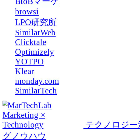
BtoBマーケ
browsi
LPO研究所
SimilarWeb
Clicktale
Optimizely
YOTPO
Klear
monday.com
SimilarTech
テクノロジー
グノウハウ