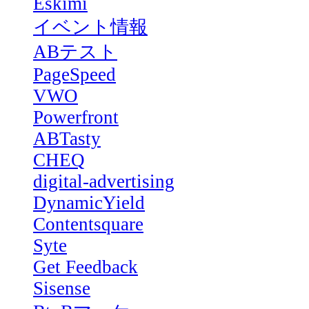
Eskimi
イベント情報
ABテスト
PageSpeed
VWO
Powerfront
ABTasty
CHEQ
digital-advertising
DynamicYield
Contentsquare
Syte
Get Feedback
Sisense