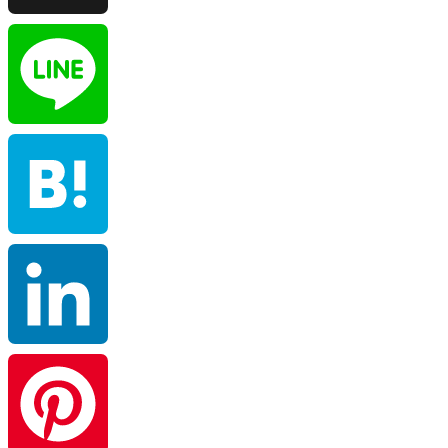
X
Line
Hatena
LinkedIn