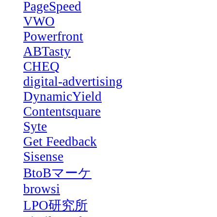
PageSpeed
VWO
Powerfront
ABTasty
CHEQ
digital-advertising
DynamicYield
Contentsquare
Syte
Get Feedback
Sisense
BtoBマーケ
browsi
LPO研究所