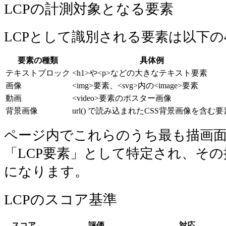
LCPの計測対象となる要素
LCPとして識別される要素は以下の
要素の種類
具体例
テキストブロック
<h1>
や
<p>
などの大きなテキスト要素
画像
<img>
要素、
<svg>
内の
<image>
要素
動画
<video>
要素のポスター画像
背景画像
url()
で読み込まれたCSS背景画像を含む要
ページ内でこれらのうち最も描画
「LCP要素」として特定され、そ
になります。
LCPのスコア基準
スコア
評価
対応