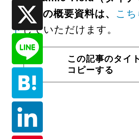
F
ド）」の概要資料は、
こち
a
ド
していただけます。
c
X
e
この記事のタイト
b
コピーする
L
o
i
o
n
H
k
e
a