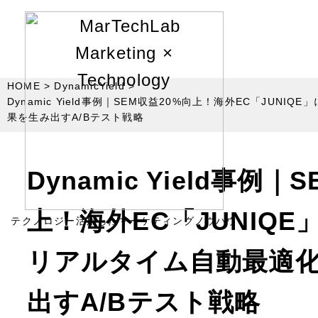
HOME
DynamicYield
Dynamic Yield事例｜SEM収益20%向上！海外EC「JUN
果を生み出すA/Bテスト戦略
Dynamic Yield事例｜
上！海外EC「JUNIQE
テクノロジー活用したマーケティングノウハウ
リアルタイム自動最適
出すA/Bテスト戦略