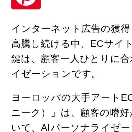
i
n
n
P
インターネット広告の獲得
a
k
i
高騰し続ける中、ECサイ
e
n
鍵は、顧客一人ひとりに合
d
t
イゼーションです。
I
e
n
r
ヨーロッパの大手アートEC「
e
ニーク）」は、顧客の嗜好
s
いて、AIパーソナライゼ