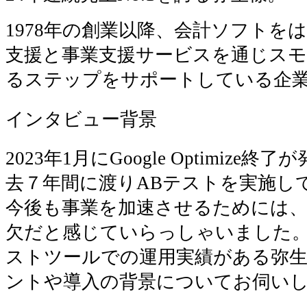
1978年の創業以降、会計ソフト
をは
支援と
事業支援
サービス
を通じス
るステップをサポートしている企
インタビュー背景
2023年1月にGoogle Optimiz
去７年間に渡りABテストを実施し
今後も事業を加速させるためには、
欠だと感じていらっしゃいました。
ストツールでの運用実績がある弥
ントや導入の背景についてお伺い