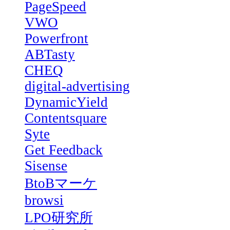
PageSpeed
VWO
Powerfront
ABTasty
CHEQ
digital-advertising
DynamicYield
Contentsquare
Syte
Get Feedback
Sisense
BtoBマーケ
browsi
LPO研究所