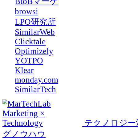
BtoBマーケ
browsi
LPO研究所
SimilarWeb
Clicktale
Optimizely
YOTPO
Klear
monday.com
SimilarTech
テクノロジー
グノウハウ