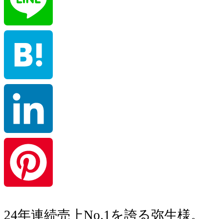
Line
Hatena
LinkedIn
Pinterest
24年連続売上No.1を誇る弥生様。