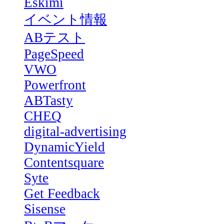
Eskimi
イベント情報
ABテスト
PageSpeed
VWO
Powerfront
ABTasty
CHEQ
digital-advertising
DynamicYield
Contentsquare
Syte
Get Feedback
Sisense