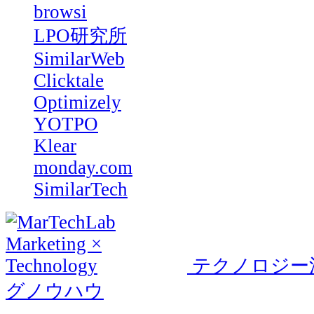
browsi
LPO研究所
SimilarWeb
Clicktale
Optimizely
YOTPO
Klear
monday.com
SimilarTech
テクノロジー
グノウハウ