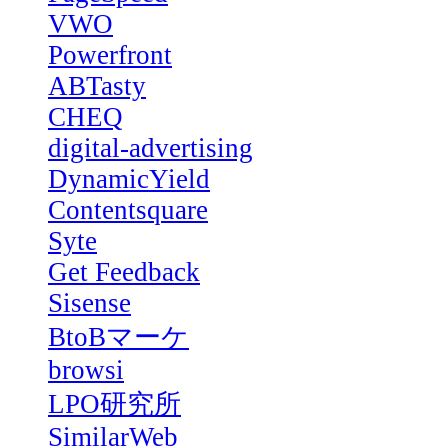
VWO
Powerfront
ABTasty
CHEQ
digital-advertising
DynamicYield
Contentsquare
Syte
Get Feedback
Sisense
BtoBマーケ
browsi
LPO研究所
SimilarWeb