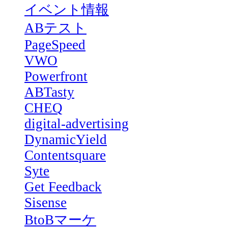
イベント情報
ABテスト
PageSpeed
VWO
Powerfront
ABTasty
CHEQ
digital-advertising
DynamicYield
Contentsquare
Syte
Get Feedback
Sisense
BtoBマーケ