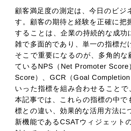
n
P
顧客満足度の測定は、今日のビジ
a
k
i
す。顧客の期待と経験を正確に把
e
n
することは、企業の持続的な成功
雑で多面的であり、単一の指標だ
d
t
そこで重要になるのが、多角的な
I
e
ているNPS（Net Promoter Score
n
r
Score）、GCR（Goal Completion
いった指標を組み合わせることで
e
本記事では、これらの指標の中でも
s
標との違い、効果的な活用方法につ
t
新機能であるCSATウィジェット