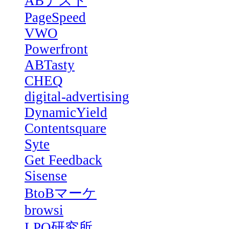
ABテスト
PageSpeed
VWO
Powerfront
ABTasty
CHEQ
digital-advertising
DynamicYield
Contentsquare
Syte
Get Feedback
Sisense
BtoBマーケ
browsi
LPO研究所