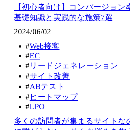
【初心者向け】コンバージョン率
基礎知識と実践的な施策7選
2024/06/02
#
Web接客
#
EC
#
リードジェネレーション
#
サイト改善
#
ABテスト
#
ヒートマップ
#
LPO
多くの訪問者が集まるサイトな