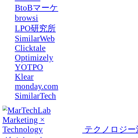
BtoBマーケ
browsi
LPO研究所
SimilarWeb
Clicktale
Optimizely
YOTPO
Klear
monday.com
SimilarTech
テクノロジー