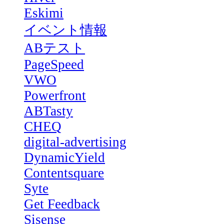
Eskimi
イベント情報
ABテスト
PageSpeed
VWO
Powerfront
ABTasty
CHEQ
digital-advertising
DynamicYield
Contentsquare
Syte
Get Feedback
Sisense