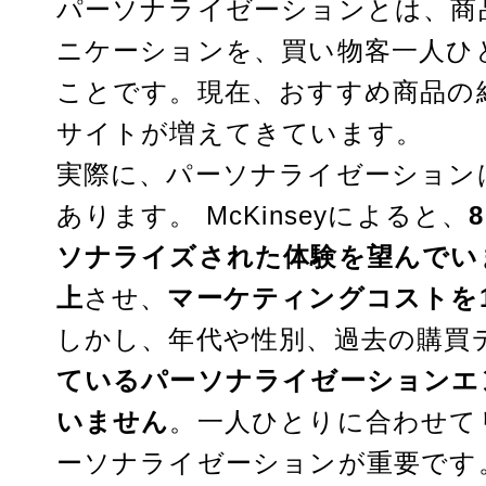
パーソナライゼーションとは、商
a
k
i
ニケーションを、買い物客一人ひ
e
n
ことです。
現在、おすすめ商品の
サイトが増えてきています。
d
t
実際に、パーソナライゼーション
I
e
あります。
McKinsey
によると、
n
r
ソナライズされた体験を望んでい
上
させ、
マーケティングコストを1
e
しかし、年代や性別、過去の購買
s
ているパーソナライゼーションエ
t
いません
。一人ひとりに合わせて
ーソナライゼーションが重要です