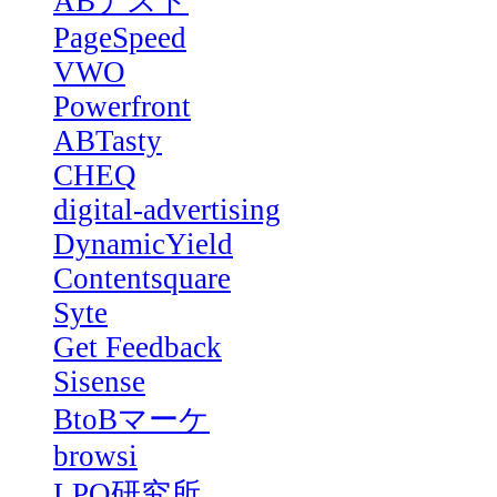
ABテスト
PageSpeed
VWO
Powerfront
ABTasty
CHEQ
digital-advertising
DynamicYield
Contentsquare
Syte
Get Feedback
Sisense
BtoBマーケ
browsi
LPO研究所