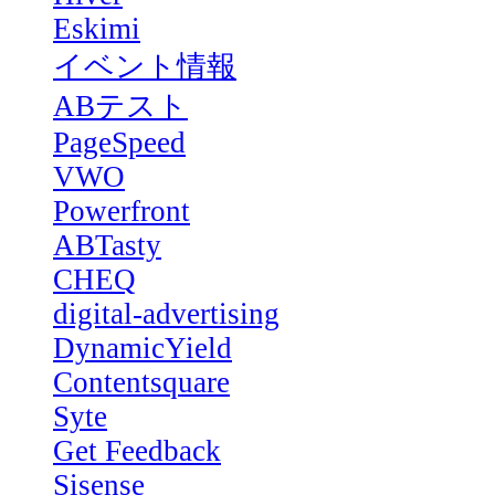
Eskimi
イベント情報
ABテスト
PageSpeed
VWO
Powerfront
ABTasty
CHEQ
digital-advertising
DynamicYield
Contentsquare
Syte
Get Feedback
Sisense