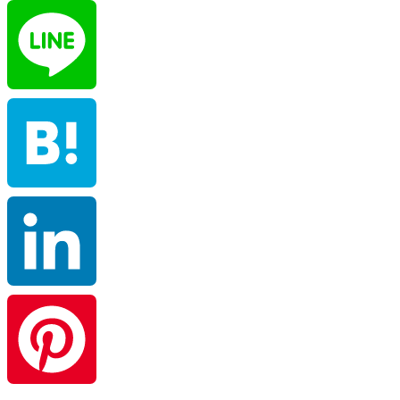
X
Line
Hatena
LinkedIn