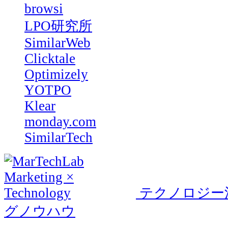
browsi
LPO研究所
SimilarWeb
Clicktale
Optimizely
YOTPO
Klear
monday.com
SimilarTech
テクノロジー
グノウハウ