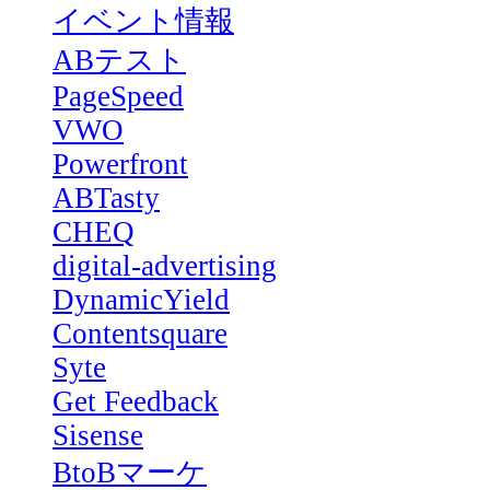
イベント情報
ABテスト
PageSpeed
VWO
Powerfront
ABTasty
CHEQ
digital-advertising
DynamicYield
Contentsquare
Syte
Get Feedback
Sisense
BtoBマーケ