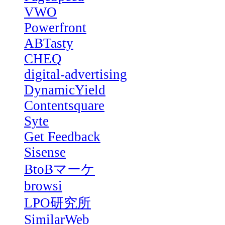
VWO
Powerfront
ABTasty
CHEQ
digital-advertising
DynamicYield
Contentsquare
Syte
Get Feedback
Sisense
BtoBマーケ
browsi
LPO研究所
SimilarWeb