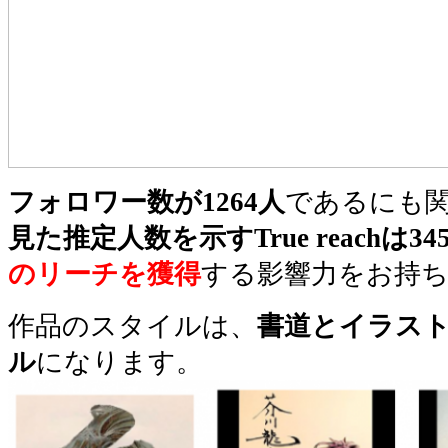
フォロワー数が1264人
であるにも
見た推定人数を示すTrue reachは34
のリーチを獲得
する影響力をお持
作品のスタイルは、
書道とイラス
ル
になります。