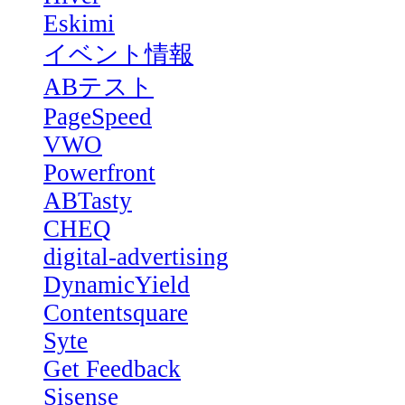
Eskimi
イベント情報
ABテスト
PageSpeed
VWO
Powerfront
ABTasty
CHEQ
digital-advertising
DynamicYield
Contentsquare
Syte
Get Feedback
Sisense