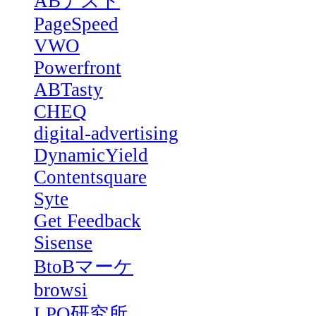
ABテスト
PageSpeed
VWO
Powerfront
ABTasty
CHEQ
digital-advertising
DynamicYield
Contentsquare
Syte
Get Feedback
Sisense
BtoBマーケ
browsi
LPO研究所