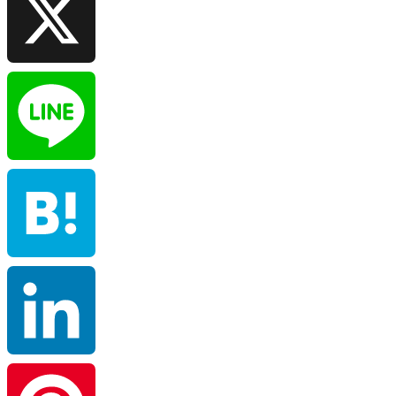
X
Line
Hatena
LinkedIn