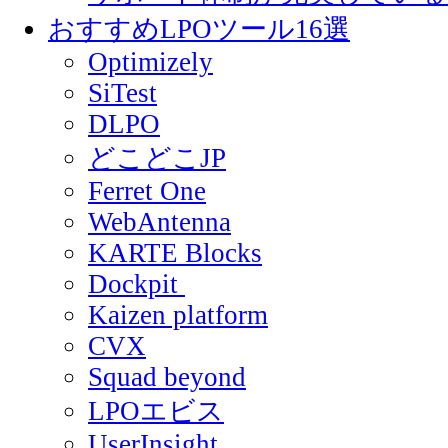
おすすめLPOツール16選
Optimizely
SiTest
DLPO
どこどこJP
Ferret One
WebAntenna
KARTE Blocks
Dockpit
Kaizen platform
CVX
Squad beyond
LPOエビス
UserInsight