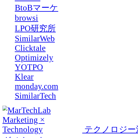
BtoBマーケ
browsi
LPO研究所
SimilarWeb
Clicktale
Optimizely
YOTPO
Klear
monday.com
SimilarTech
テクノロジー