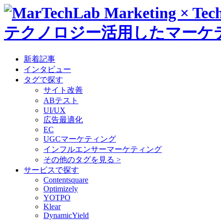
テクノロジー活用したマーケ
新着記事
インタビュー
タグで探す
サイト改善
ABテスト
UI/UX
広告最適化
EC
UGCマーケティング
インフルエンサーマーケティング
その他のタグを見る >
サービスで探す
Contentsquare
Optimizely
YOTPO
Klear
DynamicYield