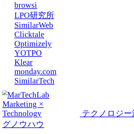
browsi
LPO研究所
SimilarWeb
Clicktale
Optimizely
YOTPO
Klear
monday.com
SimilarTech
テクノロジー
グノウハウ