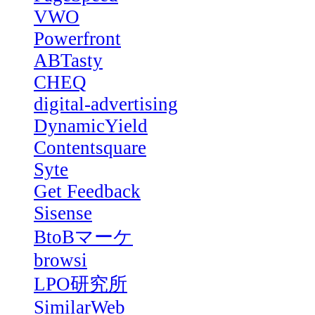
VWO
Powerfront
ABTasty
CHEQ
digital-advertising
DynamicYield
Contentsquare
Syte
Get Feedback
Sisense
BtoBマーケ
browsi
LPO研究所
SimilarWeb