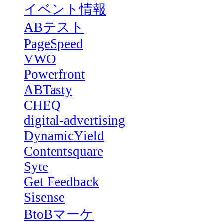
イベント情報
ABテスト
PageSpeed
VWO
Powerfront
ABTasty
CHEQ
digital-advertising
DynamicYield
Contentsquare
Syte
Get Feedback
Sisense
BtoBマーケ