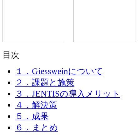
目次
１．Giessweinについて
２．課題と施策
３．JENTISの導入メリット
４．解決策
５．成果
６．まとめ