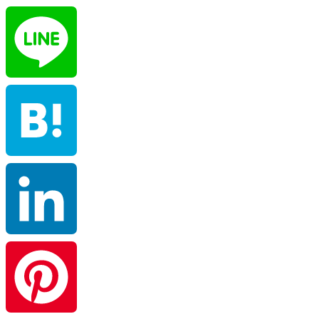
X
Line
Hatena
LinkedIn