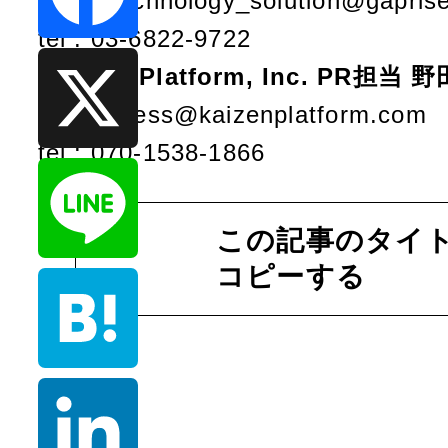
mail : technology_solution@gapris
tel : 03-6822-9722
F
[Kaizen Platform, Inc. PR担当 野
mail : press@kaizenplatform.com
a
tel : 070-1538-1866
c
X
e
この記事のタイト
b
コピーする
L
o
i
o
n
H
k
e