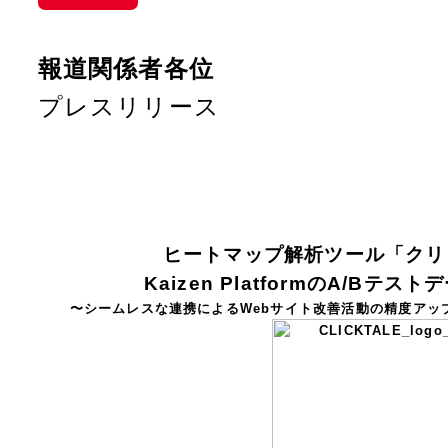
n
n
P
報道関係者各位
a
k
i
プレスリリース
e
n
d
t
I
e
ヒートマップ解析ツール「クリ
n
Kaizen PlatformのA/Bテ
r
〜シームレスな連携によるWebサイト改善活動の精度アッ
e
s
t