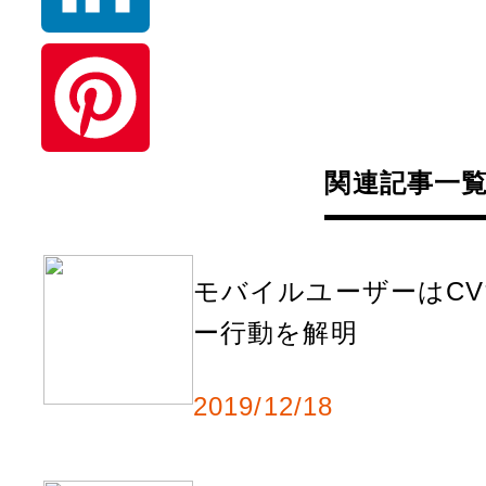
a
t
L
e
i
n
n
関連記事一
P
a
k
i
e
モバイルユーザーはC
n
ー行動を解明
d
t
I
e
2019/12/18
n
r