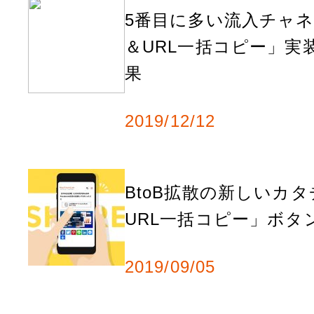
e
5番目に多い流入チャ
＆URL一括コピー」実
s
果
t
2019/12/12
BtoB拡散の新しいカ
URL一括コピー」ボタ
2019/09/05