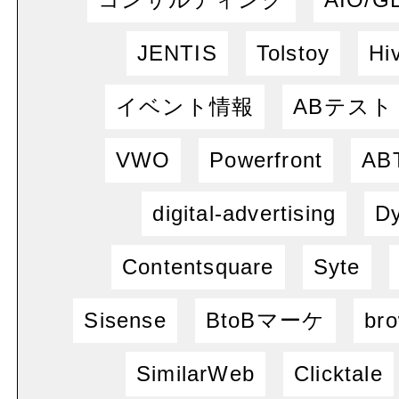
JENTIS
Tolstoy
Hi
イベント情報
ABテスト
VWO
Powerfront
ABT
digital-advertising
Dy
Contentsquare
Syte
Sisense
BtoBマーケ
bro
SimilarWeb
Clicktale