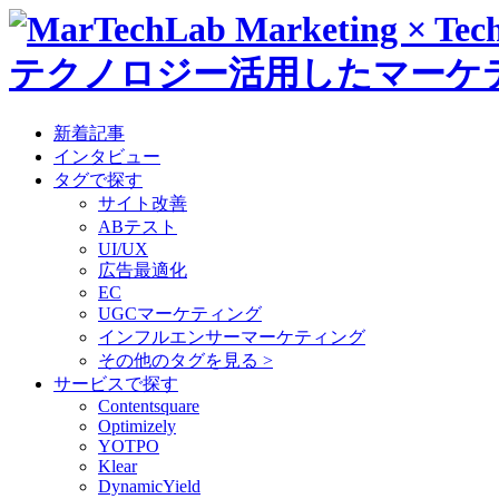
テクノロジー活用したマーケ
新着記事
インタビュー
タグで探す
サイト改善
ABテスト
UI/UX
広告最適化
EC
UGCマーケティング
インフルエンサーマーケティング
その他のタグを見る >
サービスで探す
Contentsquare
Optimizely
YOTPO
Klear
DynamicYield