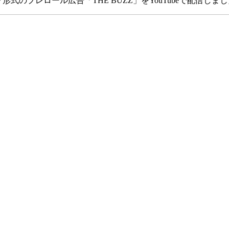
形式のプレロール広告「THE BUZZ」をYouTubeで配信しま