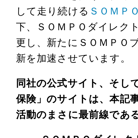
t
して走り続ける
ＳＯＭＰ
下、ＳＯＭＰＯダイレクト
更し、新たにＳＯＭＰＯブ
新を加速させています。
同社の公式サイト、そし
保険」のサイトは、本記
活動のまさに最前線であ