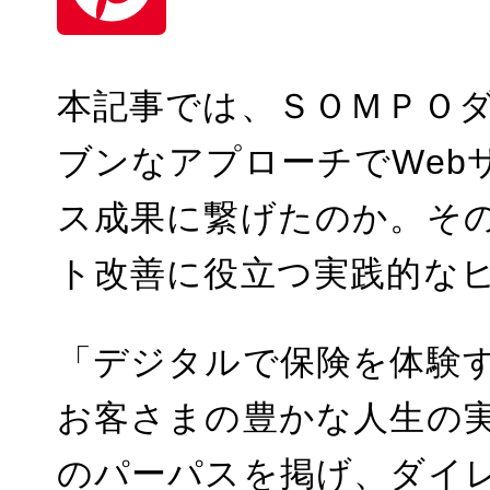
i
n
n
P
本記事では、ＳＯＭＰＯ
a
k
i
ブンなアプローチでWeb
e
n
ス成果に繋げたのか。その
d
t
ト改善に役立つ実践的な
I
e
n
r
「デジタルで保険を体験
e
お客さまの豊かな人生の
s
のパーパスを掲げ、ダイ