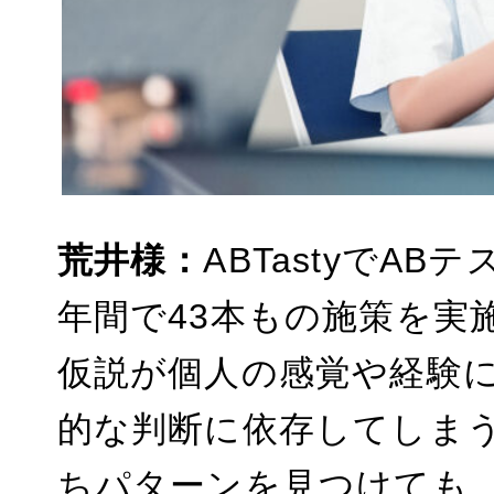
荒井様：
ABTastyでA
年間で43本もの施策を実
仮説が
個人の感覚や経験
的な判断に依存してしま
ちパターンを見つけても