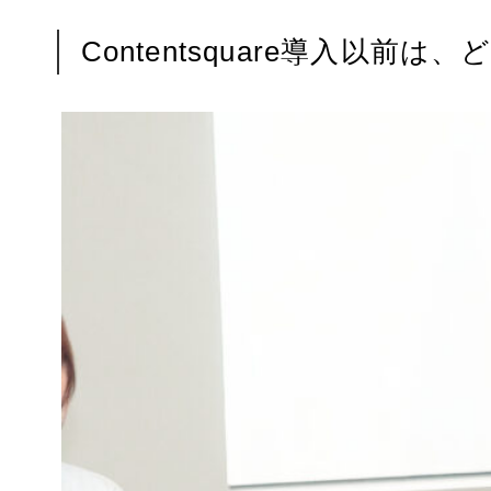
Contentsquare導入以