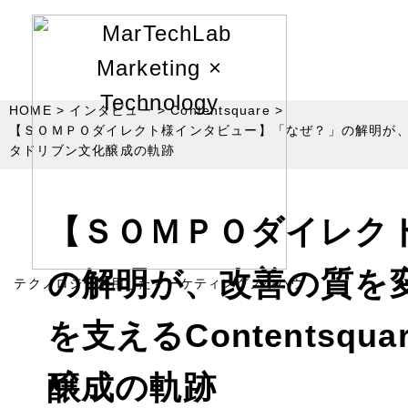
HOME
インタビュー
Contentsquare
【ＳＯＭＰＯダイレクト様インタビュー】「なぜ？」の解明が、改善
タドリブン文化醸成の軌跡
【ＳＯＭＰＯダイレク
の解明が、改善の質を変
テクノロジー活用したマーケティングノウハウ
を支えるContentsq
醸成の軌跡