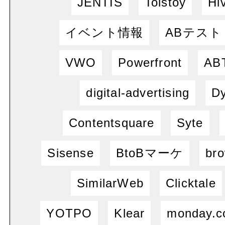
JENTIS
Tolstoy
Hi
イベント情報
ABテスト
VWO
Powerfront
ABT
digital-advertising
Dy
Contentsquare
Syte
Sisense
BtoBマーケ
bro
SimilarWeb
Clicktale
YOTPO
Klear
monday.