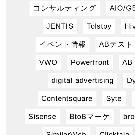
コンサルティング
AIO/G
JENTIS
Tolstoy
Hi
イベント情報
ABテスト
VWO
Powerfront
ABT
digital-advertising
Dy
Contentsquare
Syte
Sisense
BtoBマーケ
bro
SimilarWeb
Clicktale