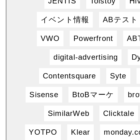
JENTIS
Tolstoy
Hi
イベント情報
ABテスト
VWO
Powerfront
ABT
digital-advertising
Dy
Contentsquare
Syte
Sisense
BtoBマーケ
bro
SimilarWeb
Clicktale
YOTPO
Klear
monday.