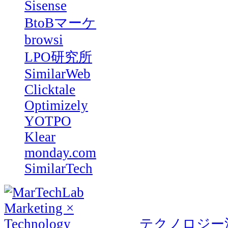
Sisense
BtoBマーケ
browsi
LPO研究所
SimilarWeb
Clicktale
Optimizely
YOTPO
Klear
monday.com
SimilarTech
テクノロジー