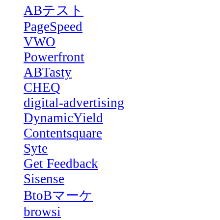
ABテスト
PageSpeed
VWO
Powerfront
ABTasty
CHEQ
digital-advertising
DynamicYield
Contentsquare
Syte
Get Feedback
Sisense
BtoBマーケ
browsi