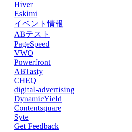
Hiver
Eskimi
イベント情報
ABテスト
PageSpeed
VWO
Powerfront
ABTasty
CHEQ
digital-advertising
DynamicYield
Contentsquare
Syte
Get Feedback